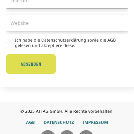
-
l
A
e
d
f
W
r
o
e
e
n
b
s
*
s
s
i
C
Ich habe die Datenschutzerklärung sowie die AGB
e
t
h
gelesen und akzeptiere diese.
*
e
e
c
k
ABSENDEN
b
o
x
e
n
*
© 2025 ATTAG GmbH. Alle Rechte vorbehalten.
AGB
DATENSCHUTZ
IMPRESSUM